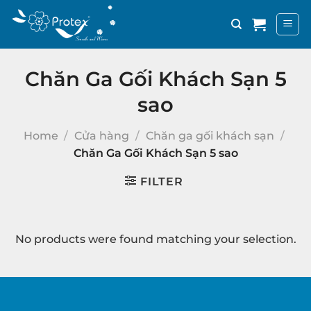
Bỏ
qua
nội
dung
Chăn Ga Gối Khách Sạn 5
sao
Home
/
Cửa hàng
/
Chăn ga gối khách sạn
/
Chăn Ga Gối Khách Sạn 5 sao
FILTER
No products were found matching your selection.