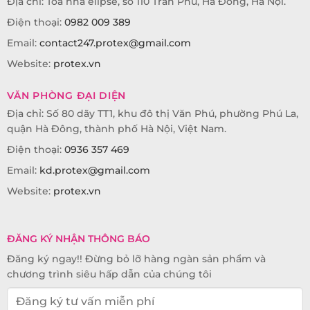
Địa chỉ: Tòa nhà elipse, số 110 Trần Phú, Hà Đông, Hà Nội.
Điện thoại:
0982 009 389
Email:
contact247.protex@gmail.com
Website:
protex.vn
VĂN PHÒNG ĐẠI DIỆN
Địa chỉ: Số 80 dãy TT1, khu đô thị Văn Phú, phường Phú La,
quận Hà Đông, thành phố Hà Nội, Việt Nam.
Điện thoại:
0936 357 469
Email:
kd.protex@gmail.com
Website:
protex.vn
ĐĂNG KÝ NHẬN THÔNG BÁO
Đăng ký ngay!! Đừng bỏ lỡ hàng ngàn sản phẩm và
chương trình siêu hấp dẫn của chúng tôi