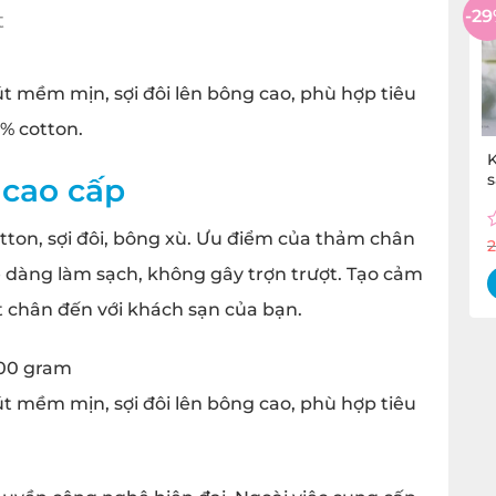
-2
t
 mềm mịn, sợi đôi lên bông cao, phù hợp tiêu
0% cotton.
cao cấp
tton, sợi đôi, bông xù. Ưu điểm của thảm chân
R
0
 dàng làm sạch, không gây trợn trượt. Tạo cảm
o
o
t chân đến với khách sạn của bạn.
5
300 gram
 mềm mịn, sợi đôi lên bông cao, phù hợp tiêu