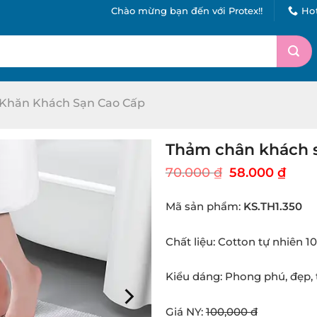
Chào mừng bạn đến với Protex!!
Hot
Khăn Khách Sạn Cao Cấp
Thảm chân khách 
Original
Curr
70.000
₫
58.000
₫
price
pric
was:
is:
Mã sản phẩm:
KS.TH1.350
70.000 ₫.
58.0
Chất liệu: Cotton tự nhiên 1
Kiểu dáng: Phong phú, đẹp, 
Giá NY:
100,000 đ