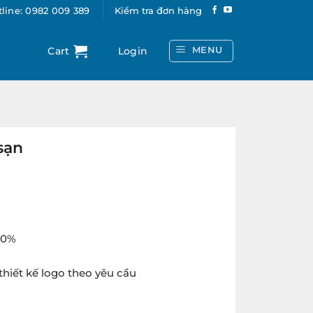
line: 0982 009 389
Kiểm tra đơn hàng
MENU
Cart
Login
sạn
ent
e
00 ₫.
00%
thiết kế logo theo yêu cầu