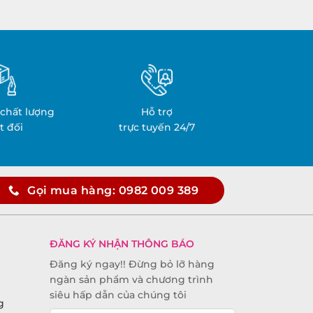
chất lượng
Hỗ trợ
t đối
trực tuyến 24/7
Gọi mua hàng: 0982 009 389
ĐĂNG KÝ NHẬN THÔNG BÁO
Đăng ký ngay!! Đừng bỏ lỡ hàng
ngàn sản phẩm và chương trình
siêu hấp dẫn của chúng tôi
g