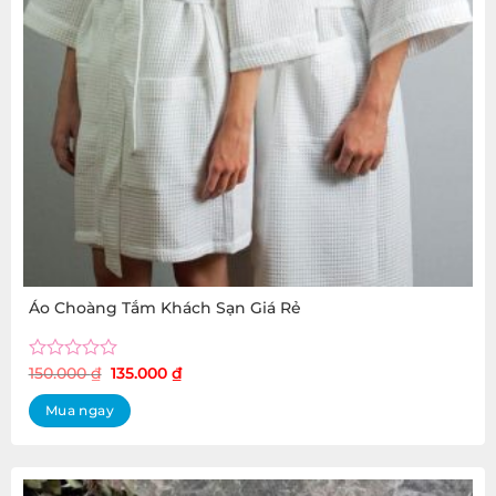
Áo Choàng Tắm Khách Sạn Giá Rẻ
Original
Current
Rated
150.000
₫
135.000
₫
price
price
0
was:
is:
out
Mua ngay
150.000 ₫.
135.000 ₫.
of
5