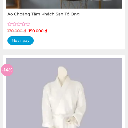
Áo Choàng Tắm Khách Sạn Tổ Ong
Original
Current
Rated
170.000
₫
150.000
₫
price
price
0
was:
is:
out
Mua ngay
170.000 ₫.
150.000 ₫.
of
5
-14%