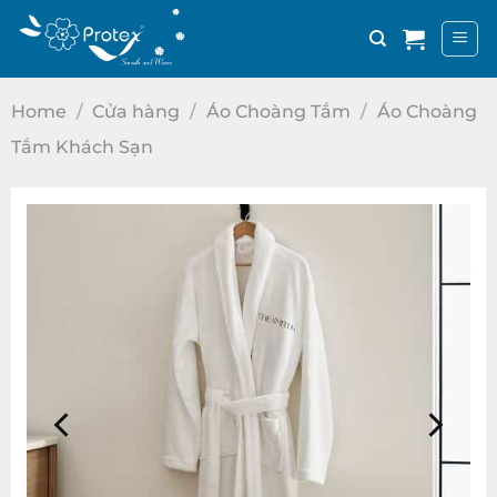
Bỏ
qua
nội
dung
Home
/
Cửa hàng
/
Áo Choàng Tắm
/
Áo Choàng
Tắm Khách Sạn