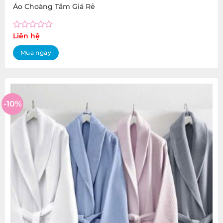
Áo Choàng Tắm Giá Rẻ
Rated
Liên hệ
0
out
Mua ngay
of
5
-10%