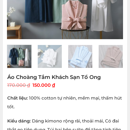
Áo Choàng Tắm Khách Sạn Tổ Ong
Original
Current
170.000
₫
150.000
₫
price
price
was:
is:
Chất liệu:
100% cotton tự nhiên, mềm mại, thấm hút
170.000 ₫.
150.000 ₫.
tốt.
Kiểu dáng:
Dáng kimono rộng rãi, thoải mái, Có đai
thắt eo tiện dụng, Túi hai bên sườn để tăng tính tiện