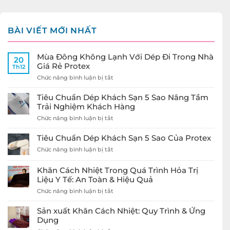
BÀI VIẾT MỚI NHẤT
Mùa Đông Không Lạnh Với Dép Đi Trong Nhà
20
Giá Rẻ Protex
Th12
ở
Chức năng bình luận bị tắt
Mùa
Đông
Tiêu Chuẩn Dép Khách Sạn 5 Sao Nâng Tầm
Không
Trải Nghiệm Khách Hàng
Lạnh
ở
Chức năng bình luận bị tắt
Với
Tiêu
Dép
Chuẩn
Đi
Tiêu Chuẩn Dép Khách Sạn 5 Sao Của Protex
Dép
Trong
ở
Chức năng bình luận bị tắt
Khách
Nhà
Tiêu
Sạn
Giá
Chuẩn
5
Rẻ
Khăn Cách Nhiệt Trong Quá Trình Hỏa Trị
Dép
Sao
Protex
Liệu Y Tế: An Toàn & Hiệu Quả
Khách
Nâng
Sạn
ở
Chức năng bình luận bị tắt
Tầm
5
Khăn
Trải
Sao
Cách
Nghiệm
Sản xuất Khăn Cách Nhiệt: Quy Trình & Ứng
Của
Nhiệt
Khách
Dụng
Protex
Trong
Hàng