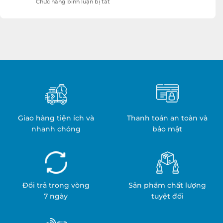
ở
Chức năng bình luận bị tắt
Quá
Sản
Trình
xuất
Hỏa
Khăn
Trị
Cách
Liệu
Nhiệt:
Y
Quy
Tế:
Trình
An
&
Toàn
Ứng
&
Dụng
Hiệu
Quả
Giao hàng tiện ích và
Thanh toán an toàn và
nhanh chóng
bảo mật
Đổi trả trong vòng
Sản phẩm chất lượng
7 ngày
tuyệt đối