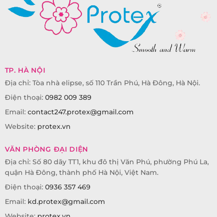
TP. HÀ NỘI
Địa chỉ: Tòa nhà elipse, số 110 Trần Phú, Hà Đông, Hà Nội.
Điện thoại:
0982 009 389
Email:
contact247.protex@gmail.com
Website:
protex.vn
VĂN PHÒNG ĐẠI DIỆN
Địa chỉ: Số 80 dãy TT1, khu đô thị Văn Phú, phường Phú La,
quận Hà Đông, thành phố Hà Nội, Việt Nam.
Điện thoại:
0936 357 469
Email:
kd.protex@gmail.com
Website:
protex.vn