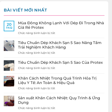
BÀI VIẾT MỚI NHẤT
Mùa Đông Không Lạnh Với Dép Đi Trong Nhà
20
Giá Rẻ Protex
Th12
ở
Chức năng bình luận bị tắt
Mùa
Đông
Tiêu Chuẩn Dép Khách Sạn 5 Sao Nâng Tầm
Không
Trải Nghiệm Khách Hàng
Lạnh
ở
Chức năng bình luận bị tắt
Với
Tiêu
Dép
Chuẩn
Đi
Tiêu Chuẩn Dép Khách Sạn 5 Sao Của Protex
Dép
Trong
ở
Chức năng bình luận bị tắt
Khách
Nhà
Tiêu
Sạn
Giá
Chuẩn
5
Rẻ
Khăn Cách Nhiệt Trong Quá Trình Hỏa Trị
Dép
Sao
Protex
Liệu Y Tế: An Toàn & Hiệu Quả
Khách
Nâng
Sạn
ở
Chức năng bình luận bị tắt
Tầm
5
Khăn
Trải
Sao
Cách
Nghiệm
Sản xuất Khăn Cách Nhiệt: Quy Trình & Ứng
Của
Nhiệt
Khách
Dụng
Protex
Trong
Hàng
ở
Chức năng bình luận bị tắt
Quá
Sản