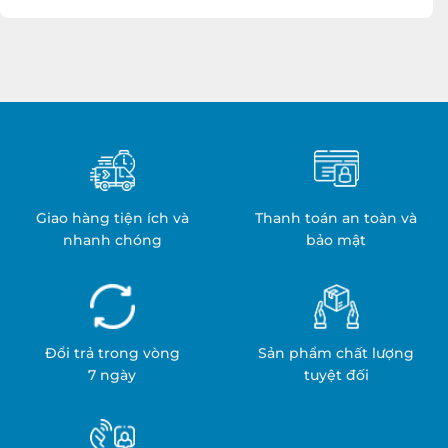
Trình
xuất
Hỏa
Khăn
Trị
Cách
Liệu
Nhiệt:
Y
Quy
Tế:
Trình
An
&
Toàn
Ứng
&
Dụng
Hiệu
Quả
Giao hàng tiện ích và
Thanh toán an toàn và
nhanh chóng
bảo mật
Đổi trả trong vòng
Sản phẩm chất lượng
7 ngày
tuyệt đối