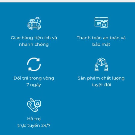
Trình
An
&
Toàn
Ứng
&
Dụng
Hiệu
Quả
Giao hàng tiện ích và
Thanh toán an toàn và
nhanh chóng
bảo mật
Đổi trả trong vòng
Sản phẩm chất lượng
7 ngày
tuyệt đối
Hỗ trợ
trực tuyến 24/7