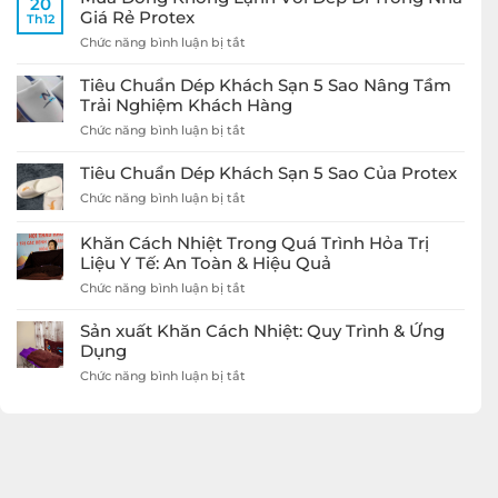
20
Giá Rẻ Protex
Th12
ở
Chức năng bình luận bị tắt
Mùa
Đông
Tiêu Chuẩn Dép Khách Sạn 5 Sao Nâng Tầm
Không
Trải Nghiệm Khách Hàng
Lạnh
ở
Chức năng bình luận bị tắt
Với
Tiêu
Dép
Chuẩn
Đi
Tiêu Chuẩn Dép Khách Sạn 5 Sao Của Protex
Dép
Trong
ở
Chức năng bình luận bị tắt
Khách
Nhà
Tiêu
Sạn
Giá
Chuẩn
5
Rẻ
Khăn Cách Nhiệt Trong Quá Trình Hỏa Trị
Dép
Sao
Protex
Liệu Y Tế: An Toàn & Hiệu Quả
Khách
Nâng
Sạn
ở
Chức năng bình luận bị tắt
Tầm
5
Khăn
Trải
Sao
Cách
Nghiệm
Sản xuất Khăn Cách Nhiệt: Quy Trình & Ứng
Của
Nhiệt
Khách
Dụng
Protex
Trong
Hàng
ở
Chức năng bình luận bị tắt
Quá
Sản
Trình
xuất
Hỏa
Khăn
Trị
Cách
Liệu
Nhiệt:
Y
Quy
Tế: