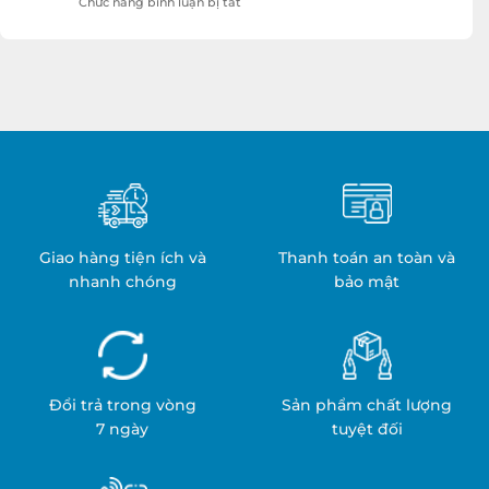
ở
Chức năng bình luận bị tắt
Quá
Sản
Trình
xuất
Hỏa
Khăn
Trị
Cách
Liệu
Nhiệt:
Y
Quy
Tế:
Trình
An
&
Toàn
Ứng
&
Dụng
Hiệu
Quả
Giao hàng tiện ích và
Thanh toán an toàn và
nhanh chóng
bảo mật
Đổi trả trong vòng
Sản phẩm chất lượng
7 ngày
tuyệt đối