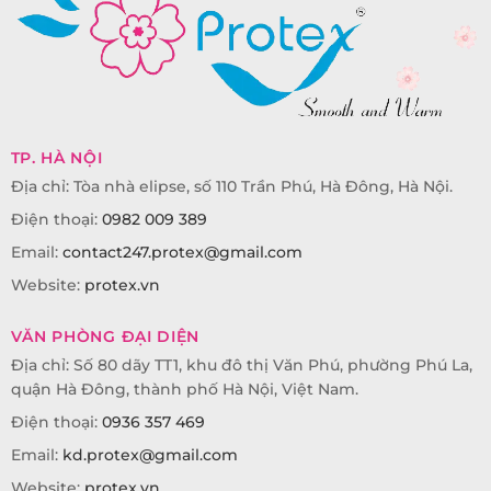
TP. HÀ NỘI
Địa chỉ: Tòa nhà elipse, số 110 Trần Phú, Hà Đông, Hà Nội.
Điện thoại:
0982 009 389
Email:
contact247.protex@gmail.com
Website:
protex.vn
VĂN PHÒNG ĐẠI DIỆN
Địa chỉ: Số 80 dãy TT1, khu đô thị Văn Phú, phường Phú La,
quận Hà Đông, thành phố Hà Nội, Việt Nam.
Điện thoại:
0936 357 469
Email:
kd.protex@gmail.com
Website:
protex.vn