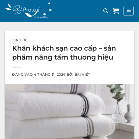
Bỏ
qua
nội
dung
TIN TỨC
Khăn khách sạn cao cấp – sản
phẩm nâng tầm thương hiệu
ĐĂNG VÀO
4 THÁNG 11, 2024
BỞI
BÀI VIẾT