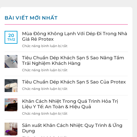
BÀI VIẾT MỚI NHẤT
Mùa Đông Không Lạnh Với Dép Đi Trong Nhà
20
Giá Rẻ Protex
Th12
ở
Chức năng bình luận bị tắt
Mùa
Đông
Tiêu Chuẩn Dép Khách Sạn 5 Sao Nâng Tầm
Không
Trải Nghiệm Khách Hàng
Lạnh
ở
Chức năng bình luận bị tắt
Với
Tiêu
Dép
Chuẩn
Đi
Tiêu Chuẩn Dép Khách Sạn 5 Sao Của Protex
Dép
Trong
ở
Chức năng bình luận bị tắt
Khách
Nhà
Tiêu
Sạn
Giá
Chuẩn
5
Rẻ
Khăn Cách Nhiệt Trong Quá Trình Hỏa Trị
Dép
Sao
Protex
Liệu Y Tế: An Toàn & Hiệu Quả
Khách
Nâng
Sạn
ở
Chức năng bình luận bị tắt
Tầm
5
Khăn
Trải
Sao
Cách
Nghiệm
Sản xuất Khăn Cách Nhiệt: Quy Trình & Ứng
Của
Nhiệt
Khách
Dụng
Protex
Trong
Hàng