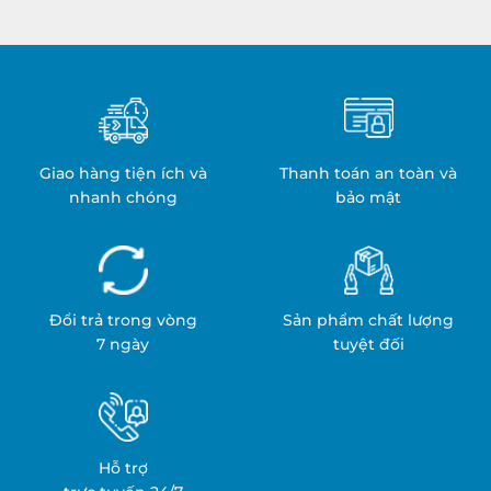
Nhiệt:
Y
Quy
Tế:
Trình
An
&
Toàn
Ứng
&
Dụng
Hiệu
Quả
Giao hàng tiện ích và
Thanh toán an toàn và
nhanh chóng
bảo mật
Đổi trả trong vòng
Sản phẩm chất lượng
7 ngày
tuyệt đối
Hỗ trợ