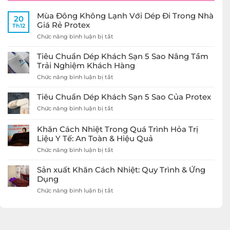
Mùa Đông Không Lạnh Với Dép Đi Trong Nhà
20
Giá Rẻ Protex
Th12
ở
Chức năng bình luận bị tắt
Mùa
Đông
Tiêu Chuẩn Dép Khách Sạn 5 Sao Nâng Tầm
Không
Trải Nghiệm Khách Hàng
Lạnh
ở
Chức năng bình luận bị tắt
Với
Tiêu
Dép
Chuẩn
Đi
Tiêu Chuẩn Dép Khách Sạn 5 Sao Của Protex
Dép
Trong
ở
Chức năng bình luận bị tắt
Khách
Nhà
Tiêu
Sạn
Giá
Chuẩn
5
Rẻ
Khăn Cách Nhiệt Trong Quá Trình Hỏa Trị
Dép
Sao
Protex
Liệu Y Tế: An Toàn & Hiệu Quả
Khách
Nâng
Sạn
ở
Chức năng bình luận bị tắt
Tầm
5
Khăn
Trải
Sao
Cách
Nghiệm
Sản xuất Khăn Cách Nhiệt: Quy Trình & Ứng
Của
Nhiệt
Khách
Dụng
Protex
Trong
Hàng
ở
Chức năng bình luận bị tắt
Quá
Sản
Trình
xuất
Hỏa
Khăn
Trị
Cách
Liệu