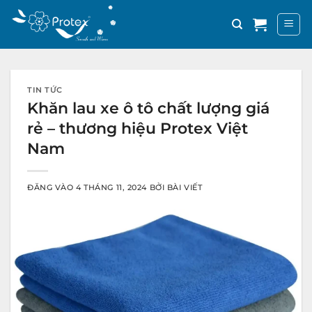
Bỏ
qua
nội
dung
TIN TỨC
Khăn lau xe ô tô chất lượng giá
rẻ – thương hiệu Protex Việt
Nam
ĐĂNG VÀO
4 THÁNG 11, 2024
BỞI
BÀI VIẾT