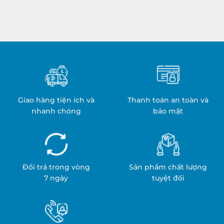
Khăn
Trị
Cách
Liệu
Nhiệt:
Y
Quy
Tế:
Trình
An
&
Toàn
Ứng
&
Dụng
Hiệu
Quả
Giao hàng tiện ích và
Thanh toán an toàn và
nhanh chóng
bảo mật
Đổi trả trong vòng
Sản phẩm chất lượng
7 ngày
tuyệt đối