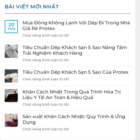
BÀI VIẾT MỚI NHẤT
Mùa Đông Không Lạnh Với Dép Đi Trong Nhà
20
Giá Rẻ Protex
Th12
ở
Chức năng bình luận bị tắt
Mùa
Đông
Tiêu Chuẩn Dép Khách Sạn 5 Sao Nâng Tầm
Không
Trải Nghiệm Khách Hàng
Lạnh
ở
Chức năng bình luận bị tắt
Với
Tiêu
Dép
Chuẩn
Đi
Tiêu Chuẩn Dép Khách Sạn 5 Sao Của Protex
Dép
Trong
ở
Chức năng bình luận bị tắt
Khách
Nhà
Tiêu
Sạn
Giá
Chuẩn
5
Rẻ
Khăn Cách Nhiệt Trong Quá Trình Hỏa Trị
Dép
Sao
Protex
Liệu Y Tế: An Toàn & Hiệu Quả
Khách
Nâng
Sạn
ở
Chức năng bình luận bị tắt
Tầm
5
Khăn
Trải
Sao
Cách
Nghiệm
Sản xuất Khăn Cách Nhiệt: Quy Trình & Ứng
Của
Nhiệt
Khách
Dụng
Protex
Trong
Hàng
ở
Chức năng bình luận bị tắt
Quá
Sản
Trình
xuất
Hỏa