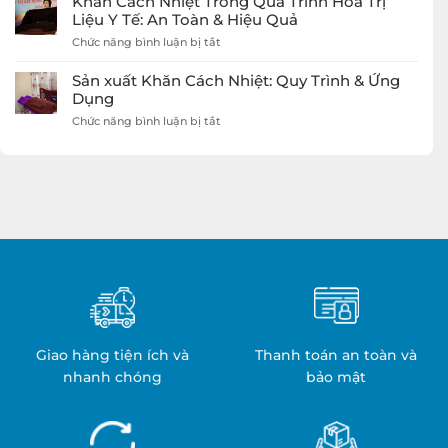
Khăn Cách Nhiệt Trong Quá Trình Hỏa Trị
Dép
Sao
Protex
Liệu Y Tế: An Toàn & Hiệu Quả
Khách
Nâng
Sạn
ở
Chức năng bình luận bị tắt
Tầm
5
Khăn
Trải
Sao
Cách
Nghiệm
Sản xuất Khăn Cách Nhiệt: Quy Trình & Ứng
Của
Nhiệt
Khách
Dụng
Protex
Trong
Hàng
ở
Chức năng bình luận bị tắt
Quá
Sản
Trình
xuất
Hỏa
Khăn
Trị
Cách
Liệu
Nhiệt:
Y
Quy
Tế:
Trình
An
&
Toàn
Ứng
&
Dụng
Hiệu
Quả
Giao hàng tiện ích và
Thanh toán an toàn và
nhanh chóng
bảo mật