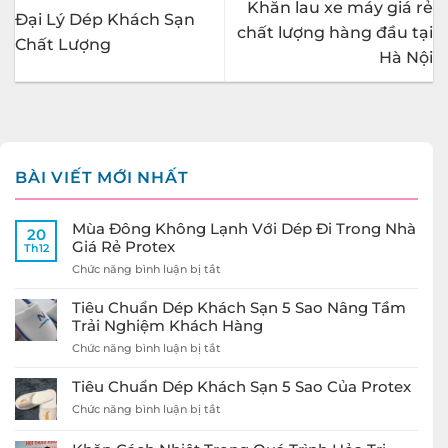
Khăn lau xe máy giá rẻ
Đại Lý Dép Khách Sạn
chất lượng hàng đầu tại
Chất Lượng
Hà Nội
BÀI VIẾT MỚI NHẤT
Mùa Đông Không Lạnh Với Dép Đi Trong Nhà
20
Giá Rẻ Protex
Th12
ở
Chức năng bình luận bị tắt
Mùa
Đông
Tiêu Chuẩn Dép Khách Sạn 5 Sao Nâng Tầm
Không
Trải Nghiệm Khách Hàng
Lạnh
ở
Chức năng bình luận bị tắt
Với
Tiêu
Dép
Chuẩn
Đi
Tiêu Chuẩn Dép Khách Sạn 5 Sao Của Protex
Dép
Trong
ở
Chức năng bình luận bị tắt
Khách
Nhà
Tiêu
Sạn
Giá
Chuẩn
5
Rẻ