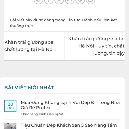
Bài viết này được đăng trong
Tin tức
. Đánh dấu
liên kết
thường trực
.
Khăn trải giường spa tại
Khăn trải giường spa
Hà Nội – uy tín, chất
chất lượng tại Hà Nội
lượng, tin cậy
BÀI VIẾT MỚI NHẤT
Mùa Đông Không Lạnh Với Dép Đi Trong Nhà
20
Giá Rẻ Protex
Th12
ở
Chức năng bình luận bị tắt
Mùa
Đông
Tiêu Chuẩn Dép Khách Sạn 5 Sao Nâng Tầm
Không