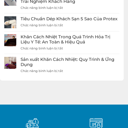
Trải Nghiệm Khách Hàng
Lạnh
ở
Chức năng bình luận bị tắt
Với
Tiêu
Dép
Chuẩn
Đi
Tiêu Chuẩn Dép Khách Sạn 5 Sao Của Protex
Dép
Trong
ở
Chức năng bình luận bị tắt
Khách
Nhà
Tiêu
Sạn
Giá
Chuẩn
5
Rẻ
Khăn Cách Nhiệt Trong Quá Trình Hỏa Trị
Dép
Sao
Protex
Liệu Y Tế: An Toàn & Hiệu Quả
Khách
Nâng
Sạn
ở
Chức năng bình luận bị tắt
Tầm
5
Khăn
Trải
Sao
Cách
Nghiệm
Sản xuất Khăn Cách Nhiệt: Quy Trình & Ứng
Của
Nhiệt
Khách
Dụng
Protex
Trong
Hàng
ở
Chức năng bình luận bị tắt
Quá
Sản
Trình
xuất
Hỏa
Khăn
Trị
Cách
Liệu
Nhiệt:
Y
Quy
Tế:
Trình
An
&
Toàn
Ứng
&
Dụng
Hiệu
Quả