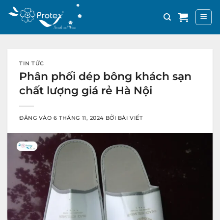
Bỏ
qua
nội
dung
TIN TỨC
Phân phối dép bông khách sạn
chất lượng giá rẻ Hà Nội
ĐĂNG VÀO
6 THÁNG 11, 2024
BỞI
BÀI VIẾT