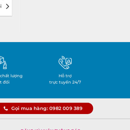
i
chất lượng
Hỗ trợ
t đối
trực tuyến 24/7
Gọi mua hàng: 0982 009 389