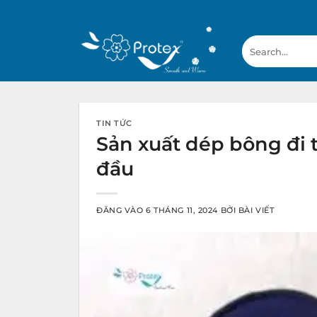
Bỏ
qua
Search
nội
for:
dung
TIN TỨC
Sản xuất dép bông đi 
đầu
ĐĂNG VÀO
6 THÁNG 11, 2024
BỞI
BÀI VIẾT