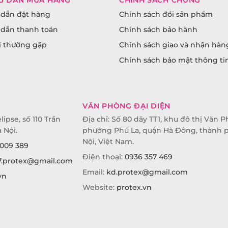
dẫn đặt hàng
Chính sách đổi sản phẩm
dẫn thanh toán
Chính sách bảo hành
i thường gặp
Chính sách giao và nhận hàn
Chính sách bảo mật thông ti
VĂN PHÒNG ĐẠI DIỆN
lipse, số 110 Trần
Địa chỉ: Số 80 dãy TT1, khu đô thị Văn P
 Nội.
phường Phú La, quận Hà Đông, thành 
Nội, Việt Nam.
009 389
Điện thoại:
0936 357 469
7.protex@gmail.com
Email:
kd.protex@gmail.com
vn
Website:
protex.vn