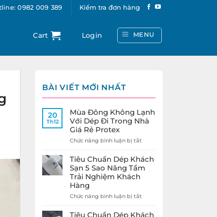
line: 0982 009 389
Kiểm tra đơn hàng
MENU
Cart
Login
BÀI VIẾT MỚI NHẤT
g
Mùa Đông Không Lạnh
20
Với Dép Đi Trong Nhà
Th12
Giá Rẻ Protex
ở
Chức năng bình luận bị tắt
Mùa
Đông
Tiêu Chuẩn Dép Khách
Không
Sạn 5 Sao Nâng Tầm
Lạnh
Trải Nghiệm Khách
Với
Hàng
Dép
Đi
ở
Chức năng bình luận bị tắt
Trong
Tiêu
Nhà
Chuẩn
Tiêu Chuẩn Dép Khách