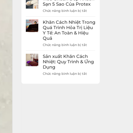
Giá
Dép
Sạn 5 Sao Của Protex
Rẻ
Khách
Protex
ở
Chức năng bình luận bị tắt
Sạn
Tiêu
5
Chuẩn
Sao
Khăn Cách Nhiệt Trong
Dép
Nâng
Quá Trình Hỏa Trị Liệu
Khách
Tầm
Y Tế: An Toàn & Hiệu
Sạn
Trải
Quả
5
Nghiệm
Sao
Khách
ở
Chức năng bình luận bị tắt
Của
Hàng
Khăn
Protex
Cách
Sản xuất Khăn Cách
Nhiệt
Nhiệt: Quy Trình & Ứng
Trong
Dụng
Quá
Trình
ở
Chức năng bình luận bị tắt
Hỏa
Sản
Trị
xuất
Liệu
Khăn
Y
Cách
Tế:
Nhiệt:
An
Quy
Toàn
Trình
&
&
Hiệu
Ứng
Quả
Dụng