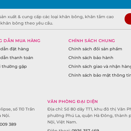
sản xuất & cung cấp các loại khăn bông, khăn tắm cao
t khăn bông theo yêu cầu.
G DẪN MUA HÀNG
CHÍNH SÁCH CHUNG
dẫn đặt hàng
Chính sách đổi sản phẩm
dẫn thanh toán
Chính sách bảo hành
i thường gặp
Chính sách giao và nhận hàn
Chính sách bảo mật thông ti
VĂN PHÒNG ĐẠI DIỆN
lipse, số 110 Trần
Địa chỉ: Số 80 dãy TT1, khu đô thị Văn P
 Nội.
phường Phú La, quận Hà Đông, thành 
Nội, Việt Nam.
009 389
Điện thoại:
0936 357 469