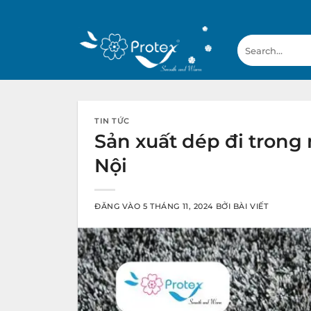
Bỏ
qua
Search
nội
for:
dung
TIN TỨC
Sản xuất dép đi trong
Nội
ĐĂNG VÀO
5 THÁNG 11, 2024
BỞI
BÀI VIẾT