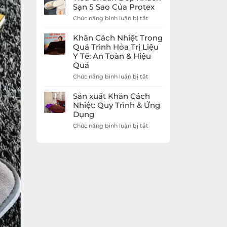
Giá
Dép
Sạn 5 Sao Của Protex
Rẻ
Khách
Protex
ở
Chức năng bình luận bị tắt
Sạn
Tiêu
5
Chuẩn
Sao
Khăn Cách Nhiệt Trong
Dép
Nâng
Quá Trình Hỏa Trị Liệu
Khách
Tầm
Y Tế: An Toàn & Hiệu
Sạn
Trải
Quả
5
Nghiệm
Sao
Khách
ở
Chức năng bình luận bị tắt
Của
Hàng
Khăn
Protex
Cách
Sản xuất Khăn Cách
Nhiệt
Nhiệt: Quy Trình & Ứng
Trong
Dụng
Quá
Trình
ở
Chức năng bình luận bị tắt
Hỏa
Sản
Trị
xuất
Liệu
Khăn
Y
Cách
Tế:
Nhiệt:
An
Quy
Toàn
Trình
&
&
Hiệu
Ứng
Quả
Dụng