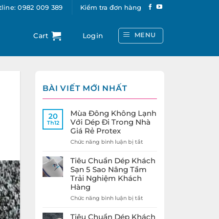
line: 0982 009 389
Kiểm tra đơn hàng
MENU
Cart
Login
BÀI VIẾT MỚI NHẤT
Mùa Đông Không Lạnh
20
Với Dép Đi Trong Nhà
Th12
Giá Rẻ Protex
ở
Chức năng bình luận bị tắt
Mùa
Đông
Tiêu Chuẩn Dép Khách
Không
Sạn 5 Sao Nâng Tầm
Lạnh
Trải Nghiệm Khách
Với
Hàng
Dép
Đi
ở
Chức năng bình luận bị tắt
Trong
Tiêu
Nhà
Chuẩn
Tiêu Chuẩn Dép Khách