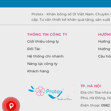
Protex - Khăn bông số 01 Việt Nam. Chuyên 
cấp. Tư vấn thiết kế khăn quà tặng, sản xuấ
THÔNG TIN CÔNG TY
HƯỚN
Giới thiệu công ty
Hướng 
Đối Tác
Hướng 
Hệ thống chi nhánh
Câu hỏ
Năng lực công ty
Khách hàng
TP. HÀ NỘI
Địa chỉ: Tòa nhà e
Phú, Hà Đông, Hà
Điện thoại:
0982 