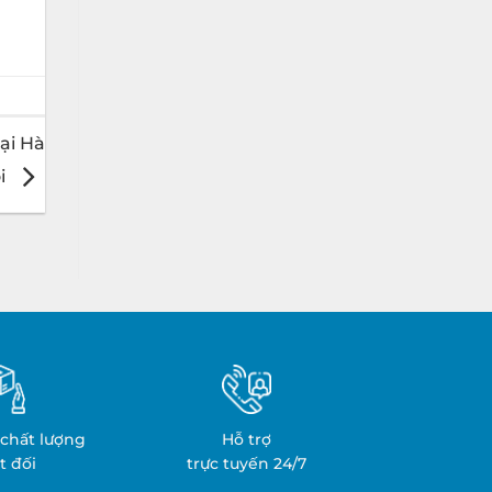
tại Hà
i
chất lượng
Hỗ trợ
t đối
trực tuyến 24/7