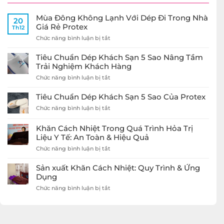
Mùa Đông Không Lạnh Với Dép Đi Trong Nhà
20
Giá Rẻ Protex
Th12
ở
Chức năng bình luận bị tắt
Mùa
Đông
Tiêu Chuẩn Dép Khách Sạn 5 Sao Nâng Tầm
Không
Trải Nghiệm Khách Hàng
Lạnh
ở
Chức năng bình luận bị tắt
Với
Tiêu
Dép
Chuẩn
Đi
Tiêu Chuẩn Dép Khách Sạn 5 Sao Của Protex
Dép
Trong
ở
Chức năng bình luận bị tắt
Khách
Nhà
Tiêu
Sạn
Giá
Chuẩn
5
Rẻ
Khăn Cách Nhiệt Trong Quá Trình Hỏa Trị
Dép
Sao
Protex
Liệu Y Tế: An Toàn & Hiệu Quả
Khách
Nâng
Sạn
ở
Chức năng bình luận bị tắt
Tầm
5
Khăn
Trải
Sao
Cách
Nghiệm
Sản xuất Khăn Cách Nhiệt: Quy Trình & Ứng
Của
Nhiệt
Khách
Dụng
Protex
Trong
Hàng
ở
Chức năng bình luận bị tắt
Quá
Sản
Trình
xuất
Hỏa
Khăn
Trị
Cách
Liệu