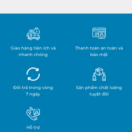
Nhiệt:
Y
Quy
Tế:
Trình
An
&
Toàn
Ứng
&
Dụng
Hiệu
Quả
Giao hàng tiện ích và
Thanh toán an toàn và
nhanh chóng
bảo mật
Đổi trả trong vòng
Sản phẩm chất lượng
7 ngày
tuyệt đối
Hỗ trợ