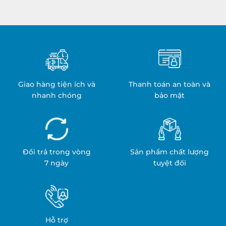
Nhiệt:
Y
Quy
Tế:
Trình
An
&
Toàn
Ứng
&
Dụng
Hiệu
Quả
Giao hàng tiện ích và
Thanh toán an toàn và
nhanh chóng
bảo mật
Đổi trả trong vòng
Sản phẩm chất lượng
7 ngày
tuyệt đối
Hỗ trợ