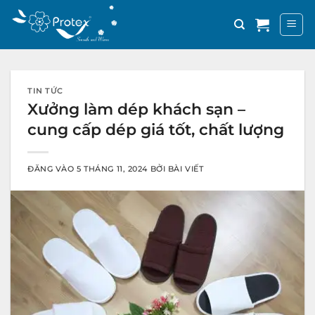
Bỏ
qua
nội
dung
TIN TỨC
Xưởng làm dép khách sạn –
cung cấp dép giá tốt, chất lượng
ĐĂNG VÀO
5 THÁNG 11, 2024
BỞI
BÀI VIẾT