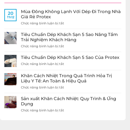
Mùa Đông Không Lạnh Với Dép Đi Trong Nhà
20
Giá Rẻ Protex
Th12
ở
Chức năng bình luận bị tắt
Mùa
Đông
Tiêu Chuẩn Dép Khách Sạn 5 Sao Nâng Tầm
Không
Trải Nghiệm Khách Hàng
Lạnh
ở
Chức năng bình luận bị tắt
Với
Tiêu
Dép
Chuẩn
Đi
Tiêu Chuẩn Dép Khách Sạn 5 Sao Của Protex
Dép
Trong
ở
Chức năng bình luận bị tắt
Khách
Nhà
Tiêu
Sạn
Giá
Chuẩn
5
Rẻ
Khăn Cách Nhiệt Trong Quá Trình Hỏa Trị
Dép
Sao
Protex
Liệu Y Tế: An Toàn & Hiệu Quả
Khách
Nâng
Sạn
ở
Chức năng bình luận bị tắt
Tầm
5
Khăn
Trải
Sao
Cách
Nghiệm
Sản xuất Khăn Cách Nhiệt: Quy Trình & Ứng
Của
Nhiệt
Khách
Dụng
Protex
Trong
Hàng
ở
Chức năng bình luận bị tắt
Quá
Sản
Trình
xuất
Hỏa
Khăn
Trị
Cách
Liệu