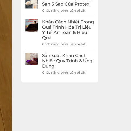
Giá
Dép
Sạn 5 Sao Của Protex
Rẻ
Khách
Protex
ở
Chức năng bình luận bị tắt
Sạn
Tiêu
5
Chuẩn
Sao
Khăn Cách Nhiệt Trong
Dép
Nâng
Quá Trình Hỏa Trị Liệu
Khách
Tầm
Y Tế: An Toàn & Hiệu
Sạn
Trải
Quả
5
Nghiệm
Sao
Khách
ở
Chức năng bình luận bị tắt
Của
Hàng
Khăn
Protex
Cách
Sản xuất Khăn Cách
Nhiệt
Nhiệt: Quy Trình & Ứng
Trong
Dụng
Quá
Trình
ở
Chức năng bình luận bị tắt
Hỏa
Sản
Trị
xuất
Liệu
Khăn
Y
Cách
Tế:
Nhiệt:
An
Quy
Toàn
Trình
&
&
Hiệu
Ứng
Quả
Dụng