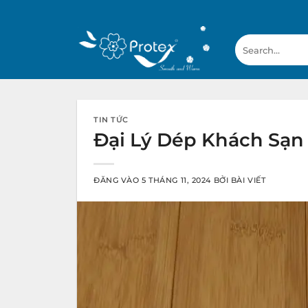
Bỏ
qua
Search
nội
for:
dung
TIN TỨC
Đại Lý Dép Khách Sạn
ĐĂNG VÀO
5 THÁNG 11, 2024
BỞI
BÀI VIẾT