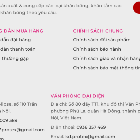
sản xuất & cung cấp các loại khăn bông, khăn tắm cao
t khăn bông theo yêu cầu.
G DẪN MUA HÀNG
CHÍNH SÁCH CHUNG
dẫn đặt hàng
Chính sách đổi sản phẩm
dẫn thanh toán
Chính sách bảo hành
i thường gặp
Chính sách giao và nhận hàn
Chính sách bảo mật thông ti
VĂN PHÒNG ĐẠI DIỆN
lipse, số 110 Trần
Địa chỉ: Số 80 dãy TT1, khu đô thị Văn P
 Nội.
phường Phú La, quận Hà Đông, thành 
Nội, Việt Nam.
009 389
Điện thoại:
0936 357 469
7.protex@gmail.com
Email:
kd.protex@gmail.com
vn