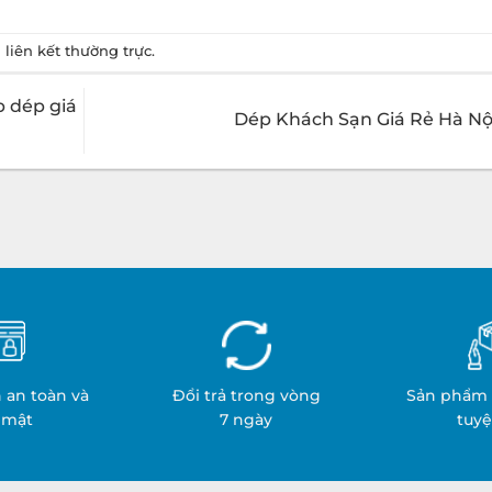
u
liên kết thường trực
.
 dép giá
Dép Khách Sạn Giá Rẻ Hà Nộ
 an toàn và
Đổi trả trong vòng
Sản phẩm 
 mật
7 ngày
tuyệ