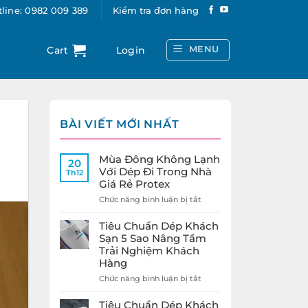
line: 0982 009 389
Kiểm tra đơn hàng
MENU
Cart
Login
BÀI VIẾT MỚI NHẤT
Mùa Đông Không Lạnh
20
Với Dép Đi Trong Nhà
Th12
Giá Rẻ Protex
ở
Chức năng bình luận bị tắt
Mùa
Đông
Tiêu Chuẩn Dép Khách
Không
Sạn 5 Sao Nâng Tầm
Lạnh
Trải Nghiệm Khách
Với
Hàng
Dép
Đi
ở
Chức năng bình luận bị tắt
Trong
Tiêu
Nhà
Chuẩn
Tiêu Chuẩn Dép Khách