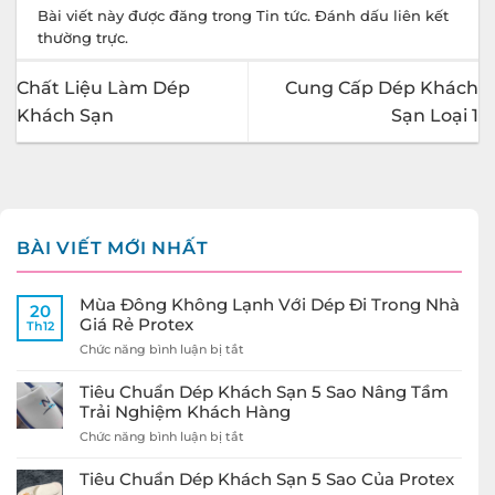
Bài viết này được đăng trong
Tin tức
. Đánh dấu
liên kết
thường trực
.
Chất Liệu Làm Dép
Cung Cấp Dép Khách
Khách Sạn
Sạn Loại 1
BÀI VIẾT MỚI NHẤT
Mùa Đông Không Lạnh Với Dép Đi Trong Nhà
20
Giá Rẻ Protex
Th12
ở
Chức năng bình luận bị tắt
Mùa
Đông
Tiêu Chuẩn Dép Khách Sạn 5 Sao Nâng Tầm
Không
Trải Nghiệm Khách Hàng
Lạnh
ở
Chức năng bình luận bị tắt
Với
Tiêu
Dép
Chuẩn
Đi
Tiêu Chuẩn Dép Khách Sạn 5 Sao Của Protex
Dép
Trong