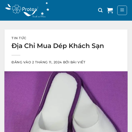
Bỏ
qua
nội
dung
TIN TỨC
Địa Chỉ Mua Dép Khách Sạn
ĐĂNG VÀO
2 THÁNG 11, 2024
BỞI
BÀI VIẾT