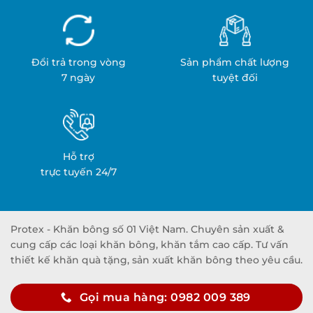
Đổi trả trong vòng
Sản phẩm chất lượng
7 ngày
tuyệt đối
Hỗ trợ
trực tuyến 24/7
Protex - Khăn bông số 01 Việt Nam. Chuyên sản xuất &
cung cấp các loại khăn bông, khăn tắm cao cấp. Tư vấn
thiết kế khăn quà tặng, sản xuất khăn bông theo yêu cầu.
Gọi mua hàng: 0982 009 389