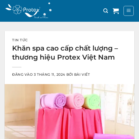
Bỏ
qua
nội
dung
TIN TỨC
Khăn spa cao cấp chất lượng –
thương hiệu Protex Việt Nam
ĐĂNG VÀO
3 THÁNG 11, 2024
BỞI
BÀI VIẾT