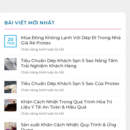
BÀI VIẾT MỚI NHẤT
Mùa Đông Không Lạnh Với Dép Đi Trong Nhà
20
Giá Rẻ Protex
Th12
ở
Chức năng bình luận bị tắt
Mùa
Đông
Tiêu Chuẩn Dép Khách Sạn 5 Sao Nâng Tầm
Không
Trải Nghiệm Khách Hàng
Lạnh
ở
Chức năng bình luận bị tắt
Với
Tiêu
Dép
Chuẩn
Đi
Tiêu Chuẩn Dép Khách Sạn 5 Sao Của Protex
Dép
Trong
ở
Chức năng bình luận bị tắt
Khách
Nhà
Tiêu
Sạn
Giá
Chuẩn
5
Rẻ
Khăn Cách Nhiệt Trong Quá Trình Hỏa Trị
Dép
Sao
Protex
Liệu Y Tế: An Toàn & Hiệu Quả
Khách
Nâng
Sạn
ở
Chức năng bình luận bị tắt
Tầm
5
Khăn
Trải
Sao
Cách
Nghiệm
Sản xuất Khăn Cách Nhiệt: Quy Trình & Ứng
Của
Nhiệt
Khách
Dụng