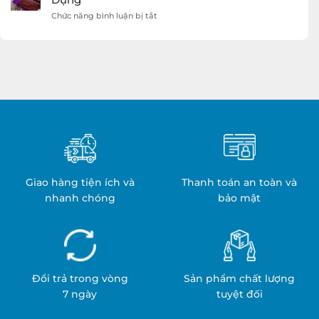
Protex
Trong
Hàng
ở
Chức năng bình luận bị tắt
Quá
Sản
Trình
xuất
Hỏa
Khăn
Trị
Cách
Liệu
Nhiệt:
Y
Quy
Tế:
Trình
An
&
Toàn
Ứng
&
Dụng
Hiệu
Quả
Giao hàng tiện ích và
Thanh toán an toàn và
nhanh chóng
bảo mật
Đổi trả trong vòng
Sản phẩm chất lượng
7 ngày
tuyệt đối