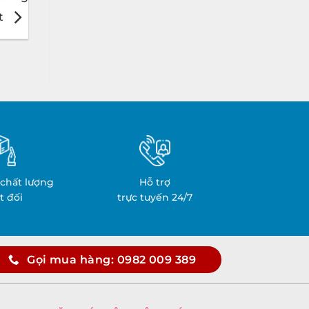
ệt
chất lượng
Hỗ trợ
t đối
trực tuyến 24/7
Gọi mua hàng: 0982 009 389