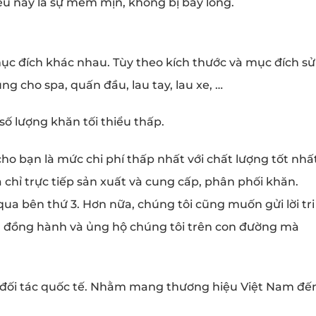
iệu này là sự mềm mịn, không bị bay lông.
ục đích khác nhau. Tùy theo kích thước và mục đích sử
g cho spa, quấn đầu, lau tay, lau xe, …
số lượng khăn tối thiểu thấp.
ho bạn là mức chi phí thấp nhất với chất lượng tốt nhất
a chỉ trực tiếp sản xuất và cung cấp, phân phối khăn.
a bên thứ 3. Hơn nữa, chúng tôi cũng muốn gửi lời tri
 đồng hành và ủng hộ chúng tôi trên con đường mà
c đối tác quốc tế. Nhằm mang thương hiệu Việt Nam đế