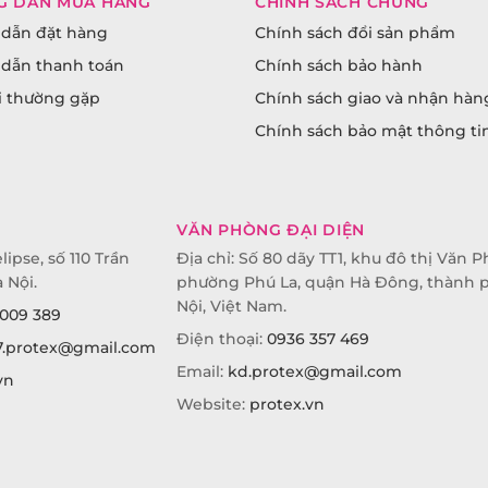
G DẪN MUA HÀNG
CHÍNH SÁCH CHUNG
dẫn đặt hàng
Chính sách đổi sản phẩm
dẫn thanh toán
Chính sách bảo hành
i thường gặp
Chính sách giao và nhận hàn
Chính sách bảo mật thông ti
VĂN PHÒNG ĐẠI DIỆN
lipse, số 110 Trần
Địa chỉ: Số 80 dãy TT1, khu đô thị Văn P
 Nội.
phường Phú La, quận Hà Đông, thành 
Nội, Việt Nam.
009 389
Điện thoại:
0936 357 469
7.protex@gmail.com
Email:
kd.protex@gmail.com
vn
Website:
protex.vn