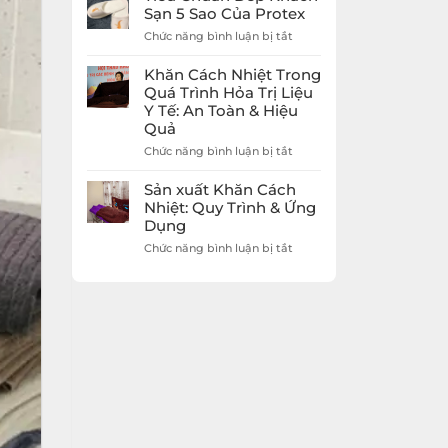
Giá
Dép
Sạn 5 Sao Của Protex
Rẻ
Khách
Protex
ở
Chức năng bình luận bị tắt
Sạn
Tiêu
5
Chuẩn
Sao
Khăn Cách Nhiệt Trong
Dép
Nâng
Quá Trình Hỏa Trị Liệu
Khách
Tầm
Y Tế: An Toàn & Hiệu
Sạn
Trải
Quả
5
Nghiệm
Sao
Khách
ở
Chức năng bình luận bị tắt
Của
Hàng
Khăn
Protex
Cách
Sản xuất Khăn Cách
Nhiệt
Nhiệt: Quy Trình & Ứng
Trong
Dụng
Quá
Trình
ở
Chức năng bình luận bị tắt
Hỏa
Sản
Trị
xuất
Liệu
Khăn
Y
Cách
Tế:
Nhiệt:
An
Quy
Toàn
Trình
&
&
Hiệu
Ứng
Quả
Dụng