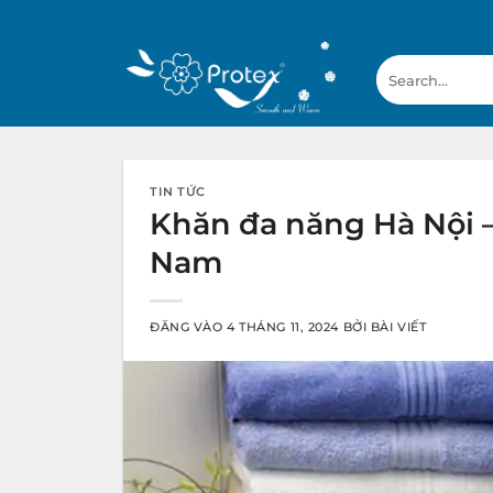
Bỏ
qua
Search
nội
for:
dung
TIN TỨC
Khăn đa năng Hà Nội –
Nam
ĐĂNG VÀO
4 THÁNG 11, 2024
BỞI
BÀI VIẾT