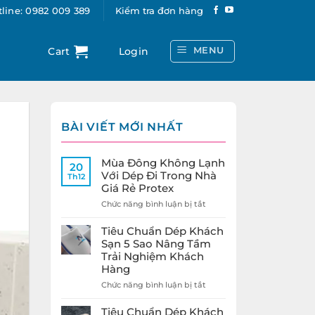
line: 0982 009 389
Kiểm tra đơn hàng
MENU
Cart
Login
BÀI VIẾT MỚI NHẤT
Mùa Đông Không Lạnh
20
Với Dép Đi Trong Nhà
Th12
Giá Rẻ Protex
ở
Chức năng bình luận bị tắt
Mùa
Đông
Tiêu Chuẩn Dép Khách
Không
Sạn 5 Sao Nâng Tầm
Lạnh
Trải Nghiệm Khách
Với
Hàng
Dép
Đi
ở
Chức năng bình luận bị tắt
Trong
Tiêu
Nhà
Chuẩn
Tiêu Chuẩn Dép Khách